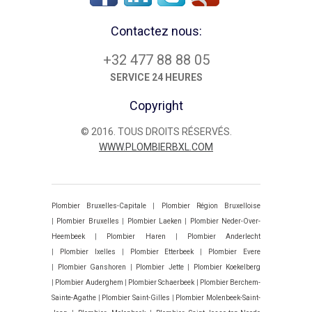
Contactez nous:
+32 477 88 88 05
SERVICE 24 HEURES
Copyright
© 2016. TOUS DROITS RÉSERVÉS.
WWW.PLOMBIERBXL.COM
Plombier Bruxelles-Capitale
|
Plombier Région Bruxelloise
|
Plombier Bruxelles
|
Plombier Laeken
|
Plombier Neder-Over-
Heembeek
|
Plombier Haren
|
Plombier Anderlecht
|
Plombier Ixelles
|
Plombier Etterbeek
|
Plombier Evere
|
Plombier Ganshoren
|
Plombier Jette
|
Plombier Koekelberg
|
Plombier Auderghem
|
Plombier Schaerbeek
|
Plombier Berchem-
Sainte-Agathe
|
Plombier Saint-Gilles
|
Plombier Molenbeek-Saint-