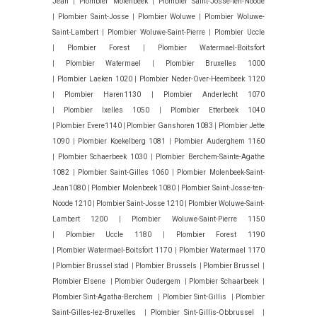
Jean
|
Plombier Molenbeek
|
Plombier Saint-Josse-ten-Noode
|
Plombier Saint-Josse
|
Plombier Woluwe
|
Plombier Woluwe-
Saint-Lambert
|
Plombier Woluwe-Saint-Pierre
|
Plombier Uccle
|
Plombier Forest
|
Plombier Watermael-Boitsfort
|
Plombier Watermael
|
Plombier Bruxelles 1000
|
Plombier Laeken 1020
|
Plombier Neder-Over-Heembeek 1120
|
Plombier Haren1130
|
Plombier Anderlecht 1070
|
Plombier Ixelles 1050
|
Plombier Etterbeek 1040
|
Plombier Evere1140
|
Plombier Ganshoren 1083
|
Plombier Jette
1090
|
Plombier Koekelberg 1081
|
Plombier Auderghem 1160
|
Plombier Schaerbeek 1030
|
Plombier Berchem-Sainte-Agathe
1082
|
Plombier Saint-Gilles 1060
|
Plombier Molenbeek-Saint-
Jean1080
|
Plombier Molenbeek 1080
|
Plombier Saint-Josse-ten-
Noode 1210
|
Plombier Saint-Josse 1210
|
Plombier Woluwe-Saint-
Lambert 1200
|
Plombier Woluwe-Saint-Pierre 1150
|
Plombier Uccle 1180
|
Plombier Forest 1190
|
Plombier Watermael-Boitsfort 1170
|
Plombier Watermael 1170
|
Plombier Brussel stad
|
Plombier Brussels
|
Plombier Brussel
|
Plombier Elsene
|
Plombier Oudergem
|
Plombier Schaarbeek
|
Plombier Sint-Agatha-Berchem
|
Plombier Sint-Gillis
|
Plombier
Saint-Gilles-lez-Bruxelles
|
Plombier Sint-Gillis-Obbrussel
|