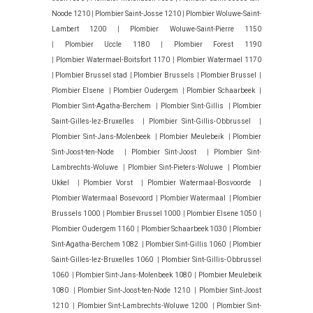
Noode 1210
|
Plombier Saint-Josse 1210
|
Plombier Woluwe-Saint-
Lambert 1200
|
Plombier Woluwe-Saint-Pierre 1150
|
Plombier Uccle 1180
|
Plombier Forest 1190
|
Plombier Watermael-Boitsfort 1170
|
Plombier Watermael 1170
|
Plombier Brussel stad
|
Plombier Brussels
|
Plombier Brussel
|
Plombier Elsene
|
Plombier Oudergem
|
Plombier Schaarbeek
|
Plombier Sint-Agatha-Berchem
|
Plombier Sint-Gillis
|
Plombier
Saint-Gilles-lez-Bruxelles
|
Plombier Sint-Gillis-Obbrussel
|
Plombier Sint-Jans-Molenbeek
|
Plombier Meulebeik
|
Plombier
Sint-Joost-ten-Node
|
Plombier Sint-Joost
|
Plombier Sint-
Lambrechts-Woluwe
|
Plombier Sint-Pieters-Woluwe
|
Plombier
Ukkel
|
Plombier Vorst
|
Plombier Watermaal-Bosvoorde
|
Plombier Watermaal Bosevoord
|
Plombier Watermaal
|
Plombier
Brussels 1000
|
Plombier Brussel 1000
|
Plombier Elsene 1050
|
Plombier Oudergem 1160
|
Plombier Schaarbeek 1030
|
Plombier
Sint-Agatha-Berchem 1082
|
Plombier Sint-Gillis 1060
|
Plombier
Saint-Gilles-lez-Bruxelles 1060
|
Plombier Sint-Gillis-Obbrussel
1060
|
Plombier Sint-Jans-Molenbeek 1080
|
Plombier Meulebeik
1080
|
Plombier Sint-Joost-ten-Node 1210
|
Plombier Sint-Joost
1210
|
Plombier Sint-Lambrechts-Woluwe 1200
|
Plombier Sint-