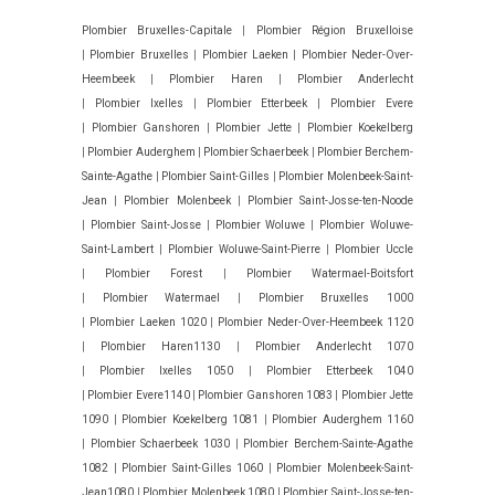
Plombier Bruxelles-Capitale
|
Plombier Région Bruxelloise
|
Plombier Bruxelles
|
Plombier Laeken
|
Plombier Neder-Over-
Heembeek
|
Plombier Haren
|
Plombier Anderlecht
|
Plombier Ixelles
|
Plombier Etterbeek
|
Plombier Evere
|
Plombier Ganshoren
|
Plombier Jette
|
Plombier Koekelberg
|
Plombier Auderghem
|
Plombier Schaerbeek
|
Plombier Berchem-
Sainte-Agathe
|
Plombier Saint-Gilles
|
Plombier Molenbeek-Saint-
Jean
|
Plombier Molenbeek
|
Plombier Saint-Josse-ten-Noode
|
Plombier Saint-Josse
|
Plombier Woluwe
|
Plombier Woluwe-
Saint-Lambert
|
Plombier Woluwe-Saint-Pierre
|
Plombier Uccle
|
Plombier Forest
|
Plombier Watermael-Boitsfort
|
Plombier Watermael
|
Plombier Bruxelles 1000
|
Plombier Laeken 1020
|
Plombier Neder-Over-Heembeek 1120
|
Plombier Haren1130
|
Plombier Anderlecht 1070
|
Plombier Ixelles 1050
|
Plombier Etterbeek 1040
|
Plombier Evere1140
|
Plombier Ganshoren 1083
|
Plombier Jette
1090
|
Plombier Koekelberg 1081
|
Plombier Auderghem 1160
|
Plombier Schaerbeek 1030
|
Plombier Berchem-Sainte-Agathe
1082
|
Plombier Saint-Gilles 1060
|
Plombier Molenbeek-Saint-
Jean1080
|
Plombier Molenbeek 1080
|
Plombier Saint-Josse-ten-